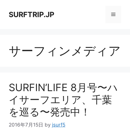
コ
ン
SURFTRIP.JP
メ
テ
ン
ニ
ツ
へ
サーフィンメディア
ス
ュ
キ
ッ
ー
プ
SURFIN’LIFE 8月号〜ハ
イサーフエリア、千葉
を巡る〜発売中！
2016年7月15日
by
jsurf5