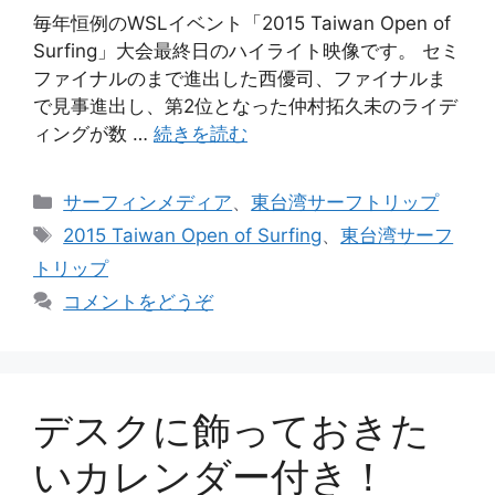
毎年恒例のWSLイベント「2015 Taiwan Open of
Surfing」大会最終日のハイライト映像です。 セミ
ファイナルのまで進出した西優司、ファイナルま
で見事進出し、第2位となった仲村拓久未のライデ
ィングが数 …
続きを読む
カ
サーフィンメディア
、
東台湾サーフトリップ
テ
タ
2015 Taiwan Open of Surfing
、
東台湾サーフ
ゴ
グ
トリップ
リ
コメントをどうぞ
ー
デスクに飾っておきた
いカレンダー付き！