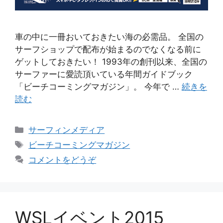
車の中に一冊おいておきたい海の必需品。 全国の
サーフショップで配布が始まるのでなくなる前に
ゲットしておきたい！ 1993年の創刊以来、全国の
サーファーに愛読頂いている年間ガイドブック
「ビーチコーミングマガジン」。 今年で …
続きを
読む
カ
サーフィンメディア
テ
タ
ビーチコーミングマガジン
ゴ
グ
コメントをどうぞ
リ
ー
WSLイベント2015