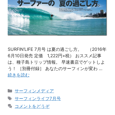
SURFIN’LIFE 7月号 は夏の過ごし方。 （2016年
6月10日発売 定価 1,222円+税） おススメ記事
は、種子島トリップ情報。 早速書店でゲットしよ
う！ ［別冊付録］ あなたのサーフィンが変わ …
続きを読む
カ
サーフィンメディア
テ
タ
サーフィンライフ7月号
ゴ
グ
コメントをどうぞ
リ