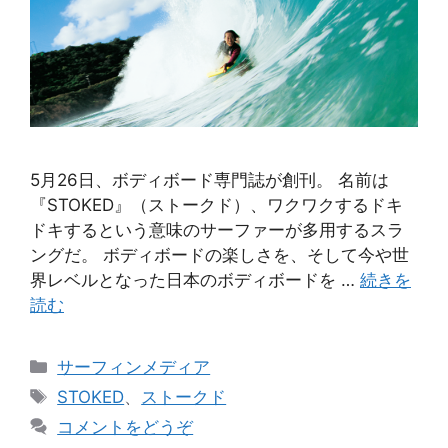
5月26日、ボディボード専門誌が創刊。 名前は
『STOKED』（ストークド）、ワクワクするドキ
ドキするという意味のサーファーが多用するスラ
ングだ。 ボディボードの楽しさを、そして今や世
界レベルとなった日本のボディボードを …
続きを
読む
カ
サーフィンメディア
テ
タ
STOKED
、
ストークド
ゴ
グ
コメントをどうぞ
リ