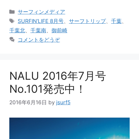
カ
サーフィンメディア
テ
タ
SURFIN’LIFE 8月号
、
サーフトリップ
、
千葉
、
ゴ
グ
千葉北
、
千葉南
、
御前崎
リ
コメントをどうぞ
ー
NALU 2016年7月号
No.101発売中！
2016年6月16日
by
jsurf5