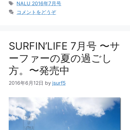
テ
タ
NALU 2016年7月号
ゴ
グ
コメントをどうぞ
リ
ー
SURFIN’LIFE 7月号 〜サ
ーファーの夏の過ごし
方。〜発売中
2016年6月12日
by
jsurf5