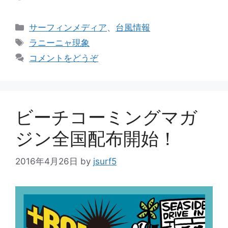
カ
サーフィンメディア
、
台風情報
テ
タ
ラニーニャ現象
ゴ
グ
コメントをどうぞ
リ
ー
ビーチコーミングマガ
ジン全国配布開始！
2016年4月26日
by
jsurf5