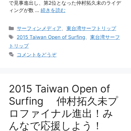
で見事進出し、第2位となった仲村拓久未のライデ
ィングが数 …
続きを読む
カ
サーフィンメディア
、
東台湾サーフトリップ
テ
タ
2015 Taiwan Open of Surfing
、
東台湾サーフ
ゴ
グ
トリップ
リ
コメントをどうぞ
ー
2015 Taiwan Open of
Surfing 仲村拓久未プ
ロファイナル進出！み
んなで応援しよう！