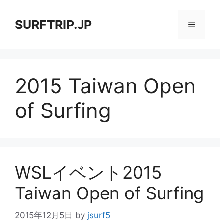
コ
ン
SURFTRIP.JP
メ
テ
ン
ニ
ツ
へ
2015 Taiwan Open
ス
ュ
キ
of Surfing
ッ
ー
プ
WSLイベント2015
Taiwan Open of Surfing
2015年12月5日
by
jsurf5