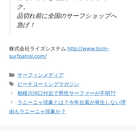
ク。
品切れ前に全国のサーフショップへ
急げ！
株式会社ライズシステム
http://www.bcm-
surfpatrol.com/
カ
サーフィンメディア
テ
タ
ビーチコーミングマガジン
ゴ
グ
相模川河口付近で男性サーファーが不明??
リ
ラニーニャ現象とは？今年台風が発生しない理
ー
由もラニーニャ現象か？