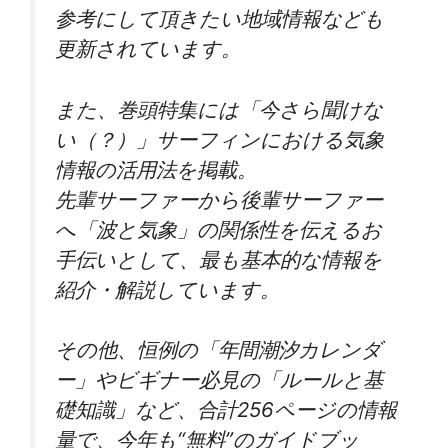
参考にして頂きたい地域情報なども
更新されています。
また、巻頭特集には「今さら聞けな
い（？）」サーフィンにおける気象
情報の活用法を掲載。
先輩サーファーから後輩サーファー
へ「波と気象」の関係性を伝えるお
手伝いとして、最も基本的な情報を
紹介・解説しています。
その他、恒例の「年間潮汐カレンダ
ー」やビギナー必見の「ルールと基
礎知識」など、合計256ページの情報
量で、今年も“無料”のガイドブッ