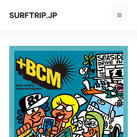
コ
ン
SURFTRIP.JP
メ
テ
ン
ニ
ツ
へ
ス
ュ
キ
ッ
ー
プ