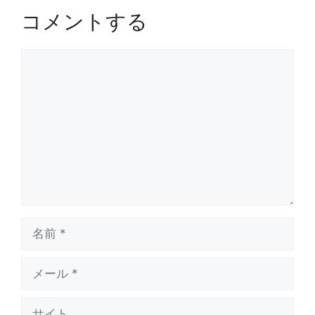
コメントする
コ
メ
ン
ト
名
前
メ
ー
ル
サ