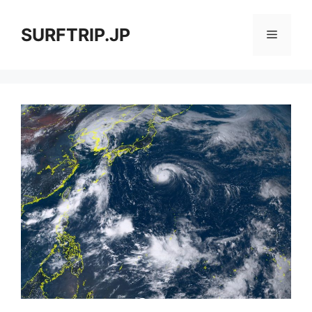
コ
ン
SURFTRIP.JP
メ
テ
ン
ニ
ツ
へ
ス
ュ
キ
ッ
ー
プ