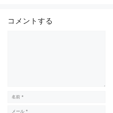
コメントする
コ
メ
ン
ト
名
前
メ