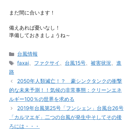
まだ間に合います！
備えあれば憂いなし！
準備しておきましょうね～
カ
台風情報
テ
タ
faxai
、
ファクサイ
、
台風15号
、
被害状況
、
進
ゴ
グ
路
リ
2050年人類滅亡！？ 豪シンクタンクの衝撃
ー
的な未来予測！！気候の非常事態：クリーンエネ
ルギー100％の世界を求める
2019年台風第25号「フンシェン」台風台26号
「カルマエギ」二つの台風が発生中そしてその後
ろには・・・