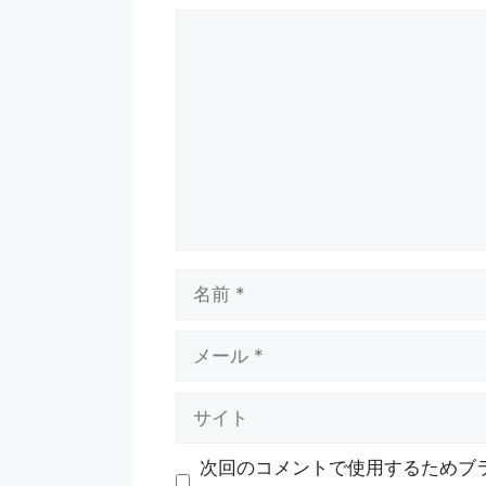
コ
メ
ン
ト
名
前
メ
ー
ル
サ
イ
ト
次回のコメントで使用するためブ