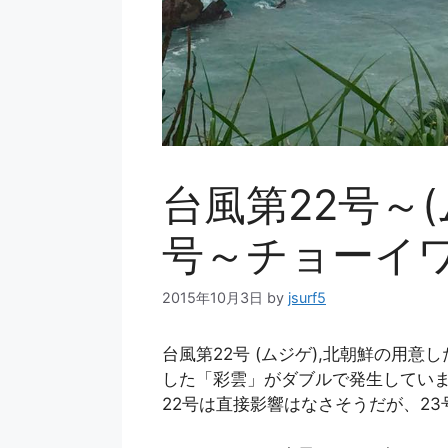
台風第22号～
号～チョーイ
2015年10月3日
by
jsurf5
台風第22号 (ムジゲ),北朝鮮の用意
した「彩雲」がダブルで発生してい
22号は直接影響はなさそうだが、2