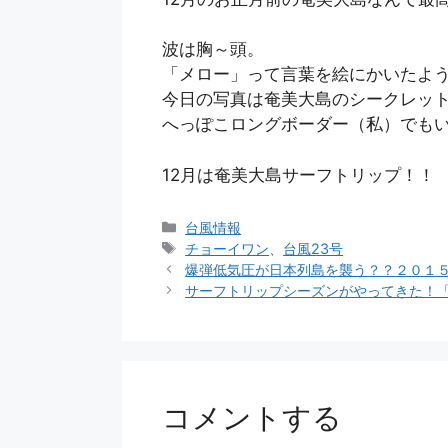
波は胸～頭。
「メロー」って言葉を絵にかいたよ
今日の写真は奄美大島のシークレッ
へっぽこロングボーダー（私）でも
12月は奄美大島サーフトリップ！！
カ
台風情報
テ
タ
チョーイワン
、
台風23号
ゴ
グ
爆弾低気圧が日本列島を襲う？？２０１
リ
サーフトリップシーズンがやってきた！
ー
コメントする