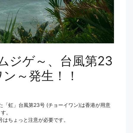
(ムジゲ～、台風第23
ワン～発生！！
した「虹」台風第23号 (チョーイワン)は香港が用意
ます。
3号はちょっと注意が必要です。