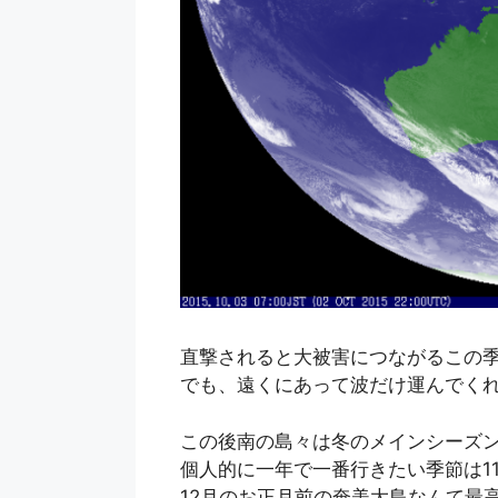
直撃されると大被害につながるこの
でも、遠くにあって波だけ運んでく
この後南の島々は冬のメインシーズ
個人的に一年で一番行きたい季節は1
12月のお正月前の奄美大島なんて最