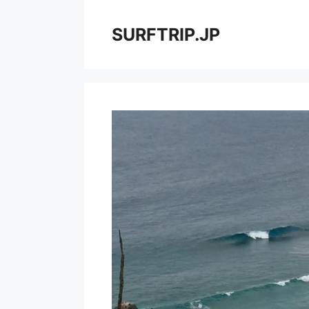
コ
ン
SURFTRIP.JP
テ
ン
ツ
へ
ス
キ
ッ
プ