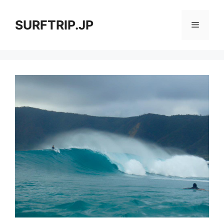
コ
ン
SURFTRIP.JP
メ
テ
ン
ニ
ツ
へ
ス
ュ
キ
ッ
ー
プ