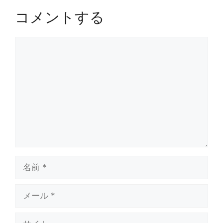
コメントする
コ
メ
ン
ト
名
前
メ
ー
ル
サ