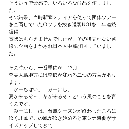
そういう使命感で、いろいろな商品を作りまし
た。
その結果、当時新聞メディアを使って団体ツアー
を企画していた○ツリを抜き送客NO1を二年連続
獲得。
賞状はもらえませんでしたが、その後売れない路
線の企画をまかされ日本国中飛び回っていまし
た。
その時から、一番季節が 12月。
奄美大島地方には季節が変わる二つの方言があり
ます。
「かーちばい」「みーにし」
夏が来るぞ～、冬が来るぞ～という風のことを言
うのです。
「みーにし」は、台風シーズンが終わったころに
吹く北風でこの風が吹き始めると東シナ海側がサ
イズアップしてきて