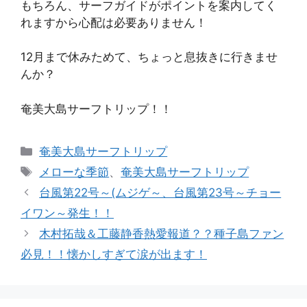
もちろん、サーフガイドがポイントを案内してく
れますから心配は必要ありません！
12月まで休みためて、ちょっと息抜きに行きませ
んか？
奄美大島サーフトリップ！！
カ
奄美大島サーフトリップ
テ
タ
メローな季節
、
奄美大島サーフトリップ
ゴ
グ
台風第22号～(ムジゲ～、台風第23号～チョー
リ
イワン～発生！！
ー
木村拓哉＆工藤静香熱愛報道？？種子島ファン
必見！！懐かしすぎて涙が出ます！