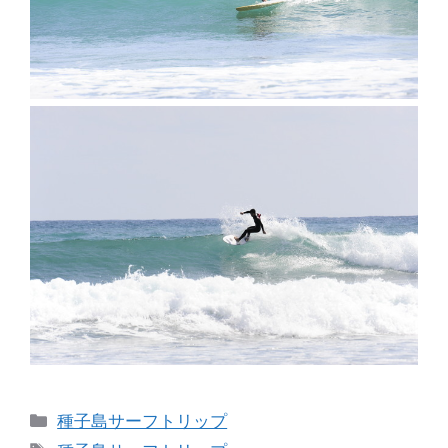
カ
種子島サーフトリップ
テ
タ