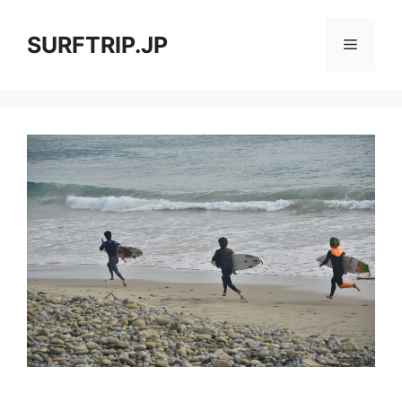
コ
ン
SURFTRIP.JP
メ
テ
ン
ニ
ツ
へ
ス
ュ
キ
ッ
ー
プ