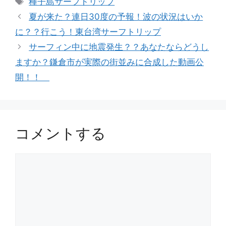
種子島サーフトリップ
ゴ
グ
夏が来た？連日30度の予報！波の状況はいか
リ
に？？行こう！東台湾サーフトリップ
ー
サーフィン中に地震発生？？あなたならどうし
ますか？鎌倉市が実際の街並みに合成した動画公
開！！
コメントする
コ
メ
ン
ト