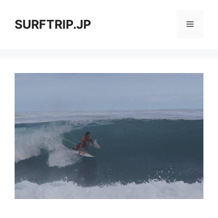
コ
ン
SURFTRIP.JP
メ
テ
ン
ニ
ツ
へ
ス
ュ
キ
ッ
ー
プ