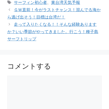
テ
タ
サーフィン初心者
、
東台湾天気予報
ゴ
グ
ＧＷ直前！今がラストチャンス！混んでる海か
リ
ら逃げ出そう！目標は台湾だ！
ー
走って入りたくなる！！そんな経験あります
か？いい季節がやってきました。行こう！種子島
サーフトリップ
コメントする
コ
メ
ン
ト