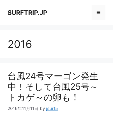
コ
ン
SURFTRIP.JP
メ
テ
ン
ニ
ツ
へ
2016
ス
ュ
キ
ッ
ー
プ
台風24号マーゴン発生
中！そして台風25号～
トカゲ～の卵も！
2016年11月11日
by
jsurf5