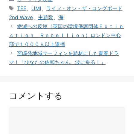
テ
タ
TEE
、
UMI
、
ライフ・オン・ザ・ロングボード
ゴ
グ
2nd Wave
、
主題歌
、
海
リ
絶滅への反逆（英国の環境保護団体Ｅｘｔｉｎ
ー
ｃｔｉｏｎ Ｒｅｂｅｌｌｉｏｎ）ロンドン中心
部で１０００人以上逮捕
宮崎発地域サーフィンを題材にした青春ドラ
マ！「ひなたの佐和ちゃん、波に乗る！」
コメントする
コ
メ
ン
ト