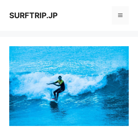
コ
ン
SURFTRIP.JP
メ
テ
ン
ニ
ツ
へ
ス
ュ
キ
ッ
ー
プ