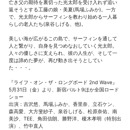
亡き父の期待を裏切った光太郎を受け入れず追い
返そうとする工藤の娘・美夏(馬場ふみか)。一方
で、光太郎からサーフィンを教わり始める一人暮
らしの老人たち(泉谷しげる、他)。
美しい海が広がるこの島で、サーフィンを通して
人と繋がり、自身を見つめなおしていく光太郎。
人々の優しさに支えられ、彼の人生が、そして一
度は諦めた夢が、再び動き出そうとしてい
た・・・。
『ライフ・オン・ザ・ロングボード 2nd Wave』
5月31日（金）より、新宿バルト9ほか全国ロード
ショー
出演：吉沢悠、馬場ふみか、香里奈、立石ケン、
森高愛、大方斐紗子、泉谷しげる、松原奈佑、南
美沙、TEE、角田信朗、勝野洋、榎木孝明（特別出
演）、竹中直人