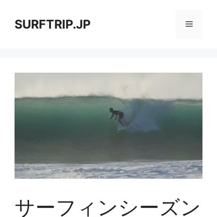
コ
ン
SURFTRIP.JP
メ
テ
ン
ニ
ツ
へ
ス
ュ
キ
ッ
ー
プ
サーフィンシーズン