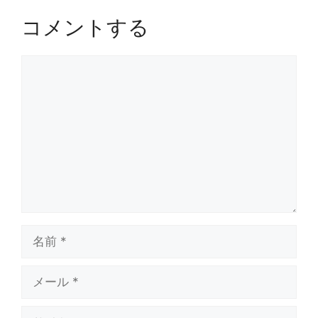
コメントする
コ
メ
ン
ト
名
前
メ
ー
ル
サ