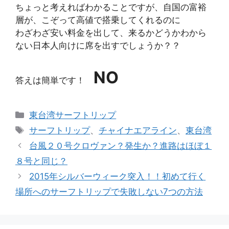
ちょっと考えればわかることですが、自国の富裕
層が、こぞって高値で搭乗してくれるのに
わざわざ安い料金を出して、来るかどうかわから
ない日本人向けに席を出すでしょうか？？
NO
答えは簡単です！
カ
東台湾サーフトリップ
テ
タ
サーフトリップ
、
チャイナエアライン
、
東台湾
ゴ
グ
台風２０号クロヴァン？発生か？進路はほぼ１
リ
８号と同じ？
ー
2015年シルバーウィーク突入！！初めて行く
場所へのサーフトリップで失敗しない7つの方法