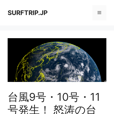
コ
ン
SURFTRIP.JP
メ
テ
ン
ニ
ツ
へ
ス
ュ
キ
ッ
ー
プ
台風9号・10号・11
号発生！ 怒涛の台