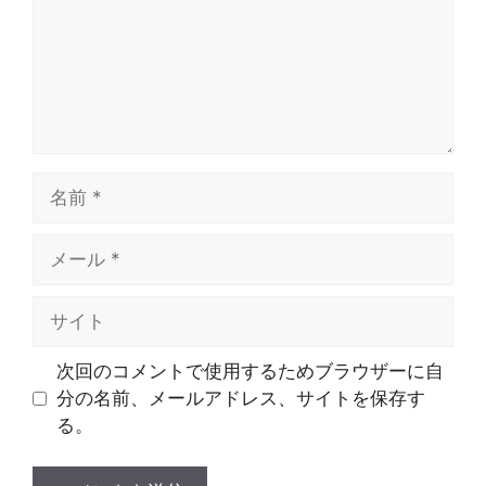
ト
名
前
メ
ー
ル
サ
イ
ト
次回のコメントで使用するためブラウザーに自
分の名前、メールアドレス、サイトを保存す
る。