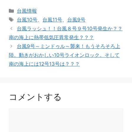
カ
台風情報
テ
タ
台風10号
、
台風11号
、
台風9号
ゴ
グ
台風ラッシュ！！台風８号９号10号発生か？？
リ
南の海上に熱帯低気圧異常発生？？？
ー
台風9号～ミンドゥル～襲来！もうそろそろ上
陸。動きがおかしい10号ライオンロック。そして
南の海上には12号13号は？？？
コメントする
コ
メ
ン