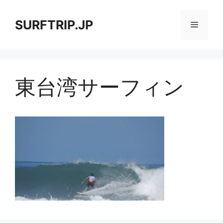
コ
ン
SURFTRIP.JP
メ
テ
ン
ニ
ツ
へ
東台湾サーフィン
ス
ュ
キ
ッ
ー
プ