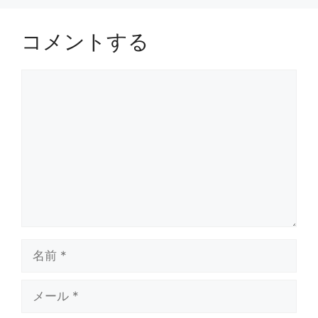
コメントする
コ
メ
ン
ト
名
前
メ
ー