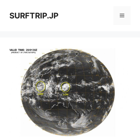
コ
ン
SURFTRIP.JP
メ
テ
ン
ニ
ツ
へ
ス
ュ
キ
ッ
ー
プ