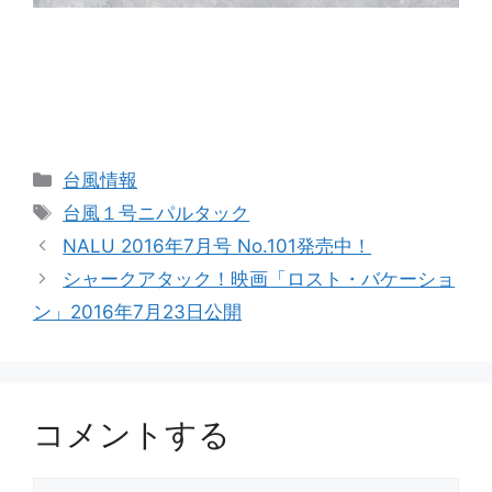
カ
台風情報
テ
タ
台風１号ニパルタック
ゴ
グ
NALU 2016年7月号 No.101発売中！
リ
シャークアタック！映画「ロスト・バケーショ
ー
ン」2016年7月23日公開
コメントする
コ