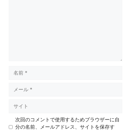
メ
ン
ト
名
前
メ
ー
ル
サ
イ
ト
次回のコメントで使用するためブラウザーに自
分の名前、メールアドレス、サイトを保存す