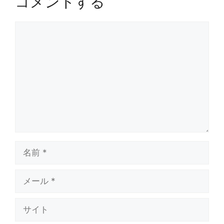
コメントする
コ
メ
ン
ト
名
前
メ
ー
ル
サ
イ