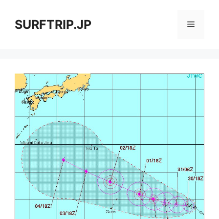
コ
ン
SURFTRIP.JP
メ
テ
ン
ニ
ツ
へ
ス
ュ
キ
ッ
ー
プ