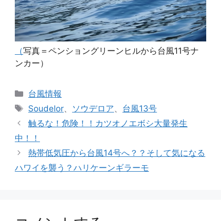
（
写真＝ペンショングリーンヒルから台風11号ナ
ンカー）
カ
台風情報
テ
タ
Soudelor
、
ソウデロア
、
台風13号
ゴ
グ
触るな！危険！！カツオノエボシ大量発生
リ
中！！
ー
熱帯低気圧から台風14号へ？？そして気になる
ハワイを襲う？ハリケーンギラーモ