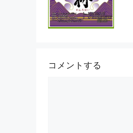
コメントする
コ
メ
ン
ト