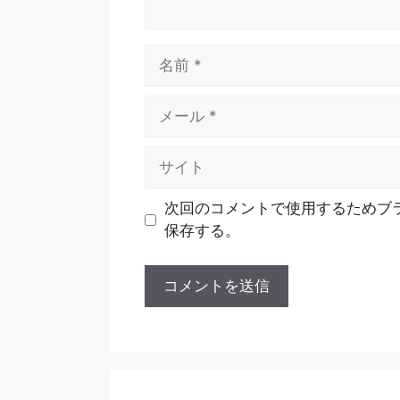
名
前
メ
ー
ル
サ
イ
ト
次回のコメントで使用するためブ
保存する。