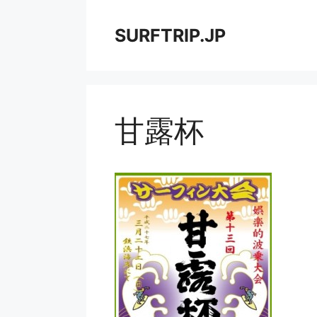
コ
ン
SURFTRIP.JP
テ
ン
ツ
へ
ス
甘露杯
キ
ッ
プ