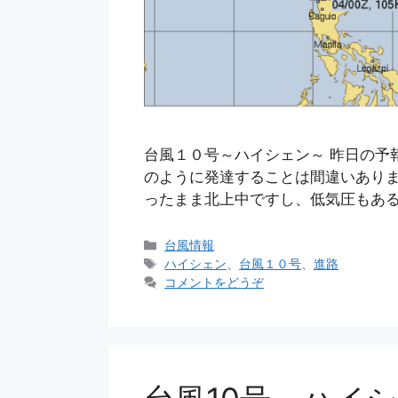
台風１０号～ハイシェン～ 昨日の予
のように発達することは間違いありま
ったまま北上中ですし、低気圧もある
カ
台風情報
テ
タ
ハイシェン
、
台風１０号
、
進路
ゴ
グ
コメントをどうぞ
リ
ー