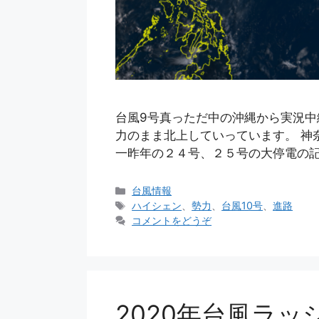
台風9号真っただ中の沖縄から実況中
力のまま北上していっています。 神
一昨年の２４号、２５号の大停電の記
カ
台風情報
テ
タ
ハイシェン
、
勢力
、
台風10号
、
進路
ゴ
グ
コメントをどうぞ
リ
ー
2020年台風ラ