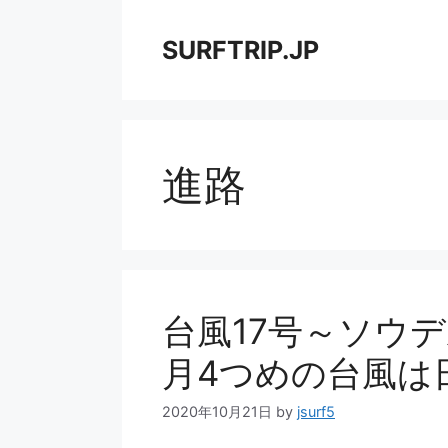
コ
ン
SURFTRIP.JP
テ
ン
ツ
へ
ス
進路
キ
ッ
プ
台風17号～ソウデル
月4つめの台風は
2020年10月21日
by
jsurf5