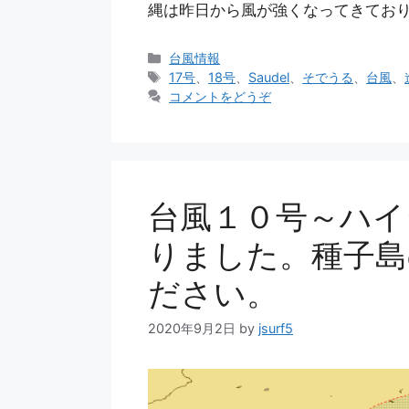
縄は昨日から風が強くなってきており
カ
台風情報
テ
タ
17号
、
18号
、
Saudel
、
そでうる
、
台風
、
ゴ
グ
コメントをどうぞ
リ
ー
台風１０号～ハイ
りました。種子島
ださい。
2020年9月2日
by
jsurf5