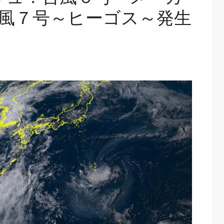
風７号～ヒーゴス～発生