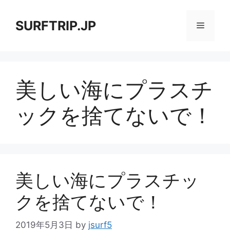
コ
ン
SURFTRIP.JP
メ
テ
ン
ニ
ツ
へ
美しい海にプラスチ
ス
ュ
キ
ックを捨てないで！
ッ
ー
プ
美しい海にプラスチッ
クを捨てないで！
2019年5月3日
by
jsurf5