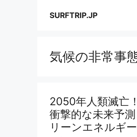
コ
ン
SURFTRIP.JP
テ
ン
ツ
へ
ス
気候の非常事
キ
ッ
プ
2050年人類滅
衝撃的な未来予測
リーンエネルギー