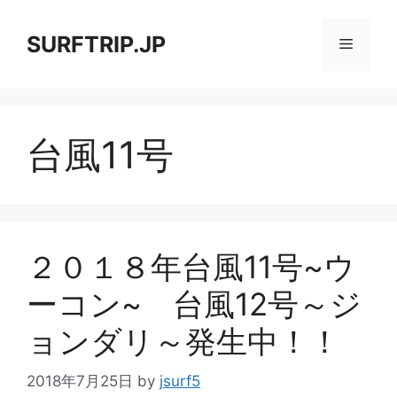
コ
ン
SURFTRIP.JP
メ
テ
ン
ニ
ツ
へ
台風11号
ス
ュ
キ
ッ
ー
プ
２０１８年台風11号~ウ
ーコン~ 台風12号～ジ
ョンダリ～発生中！！
2018年7月25日
by
jsurf5