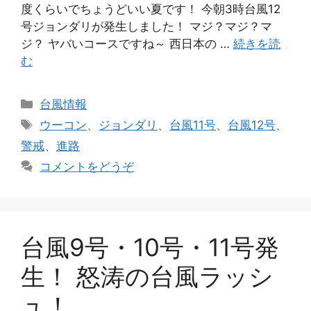
度くらいでちょうどいい夏です！ 今朝3時台風12
号ジョンダリが発生しました！ マジ？マジ？マ
ジ？ ヤバいコースですね～ 西日本の …
続きを読
む
カ
台風情報
テ
タ
ウーコン
、
ジョンダリ
、
台風11号
、
台風12号
、
ゴ
グ
警戒
、
進路
リ
コメントをどうぞ
ー
台風9号・10号・11号発
生！ 怒涛の台風ラッシ
ュ！