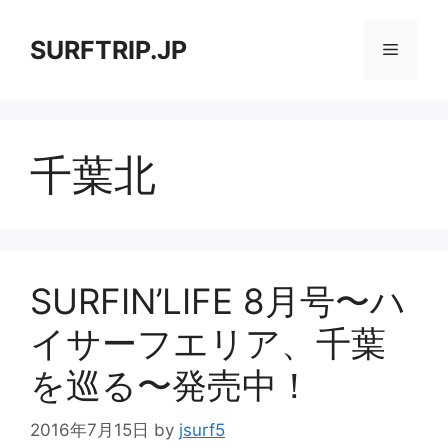
コ
ン
SURFTRIP.JP
メ
テ
ン
ニ
ツ
へ
千葉北
ス
ュ
キ
ッ
ー
プ
SURFIN’LIFE 8月号〜ハ
イサーフエリア、千葉
を巡る〜発売中！
2016年7月15日
by
jsurf5