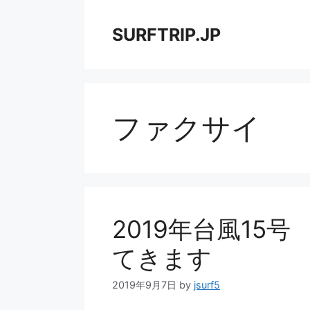
コ
ン
SURFTRIP.JP
テ
ン
ツ
へ
ス
ファクサイ
キ
ッ
プ
2019年台風15
てきます
2019年9月7日
by
jsurf5