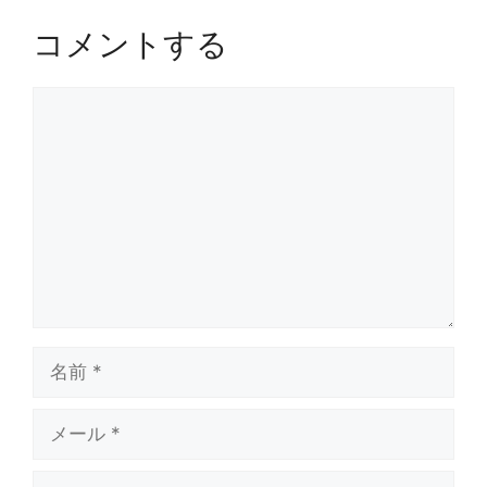
コメントする
コ
メ
ン
ト
名
前
メ
ー
ル
サ