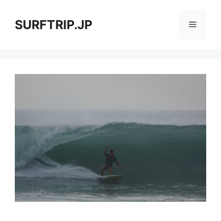
コ
ン
SURFTRIP.JP
メ
テ
ン
ニ
ツ
へ
ス
ュ
キ
ッ
ー
プ