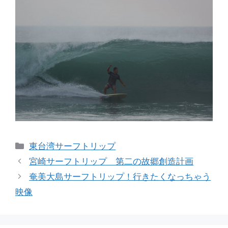
カ
東台湾サーフトリップ
テ
宮崎サーフトリップ 第二の故郷創造計画
ゴ
奄美大島サーフトリップ！行きたくなっちゃう
リ
映像
ー