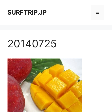
コ
ン
SURFTRIP.JP
メ
テ
ン
ニ
ツ
へ
20140725
ス
ュ
キ
ッ
ー
プ