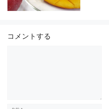
コメントする
コ
メ
ン
ト
名