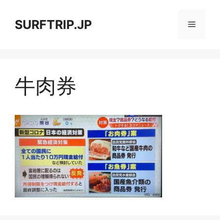
コ
ン
SURFTRIP.JP
メ
テ
ン
ニ
ツ
へ
牛肉券
ス
ュ
キ
ッ
ー
プ