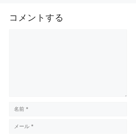
コメントする
コ
メ
ン
ト
名
前
メ
ー