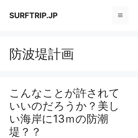
コ
ン
SURFTRIP.JP
メ
テ
ン
ニ
ツ
へ
防波堤計画
ス
ュ
キ
ッ
ー
プ
こんなことが許されて
いいのだろうか？美し
い海岸に13ｍの防潮
堤？？