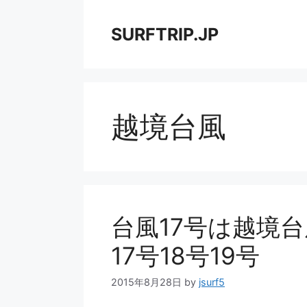
コ
ン
SURFTRIP.JP
テ
ン
ツ
へ
ス
越境台風
キ
ッ
プ
台風17号は越境台
17号18号19号
2015年8月28日
by
jsurf5