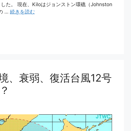
。 現在、Kiloはジョンストン環礁（Johnston
の …
続きを読む
境、衰弱、復活台風12号
？