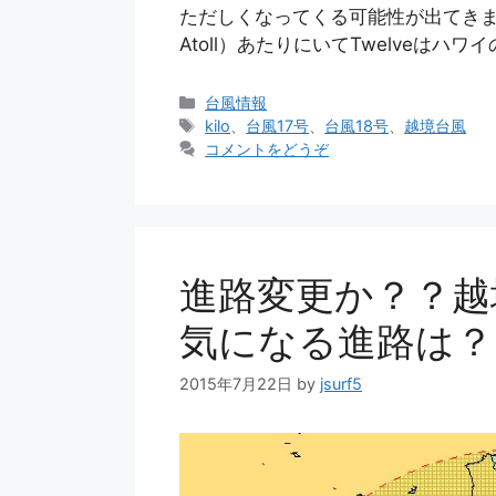
ただしくなってくる可能性が出てきました
Atoll）あたりにいてTwelveはハワイ
カ
台風情報
テ
タ
kilo
、
台風17号
、
台風18号
、
越境台風
ゴ
グ
コメントをどうぞ
リ
ー
進路変更か？？越
気になる進路は？
2015年7月22日
by
jsurf5