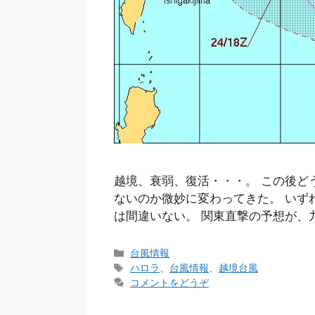
越境、衰弱、復活・・・。 この後ど
ないのか微妙に変わってきた。 いず
は間違いない。 関東直撃の予想が、
カ
台風情報
テ
タ
ハロラ
、
台風情報
、
越境台風
ゴ
グ
コメントをどうぞ
リ
ー