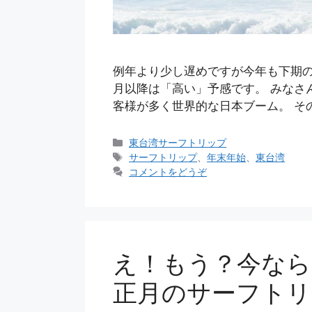
例年より少し遅めですが今年も下期の
月以降は「高い」予感です。 みなさ
客様が多く世界的な日本ブーム。 そ
カ
東台湾サーフトリップ
テ
タ
サーフトリップ
、
年末年始
、
東台湾
ゴ
グ
コメントをどうぞ
リ
ー
え！もう？今なら
正月のサーフトリ