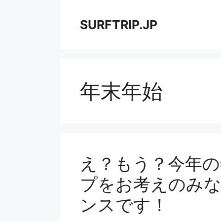
コ
ン
SURFTRIP.JP
テ
ン
ツ
へ
ス
年末年始
キ
ッ
プ
え？もう？今年の
プをお考えのみ
ンスです！