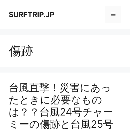
コ
ン
SURFTRIP.JP
メ
テ
ン
ニ
ツ
へ
傷跡
ス
ュ
キ
ッ
ー
プ
台風直撃！災害にあっ
たときに必要なもの
は？？台風24号チャー
ミーの傷跡と台風25号