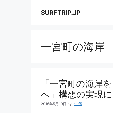
コ
ン
SURFTRIP.JP
テ
ン
ツ
へ
ス
一宮町の海岸
キ
ッ
プ
「一宮町の海岸を
へ」構想の実現に
2016年5月10日
by
jsurf5