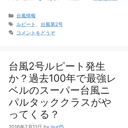
カ
台風情報
テ
タ
ルピート
、
台風第2号
ゴ
グ
コメントをどうぞ
リ
ー
台風2号ルピート発生
か？過去100年で最強レ
ベルのスーパー台風ニ
パルタッククラスがや
ってくる？
2016年7月11日
by
jsurf5