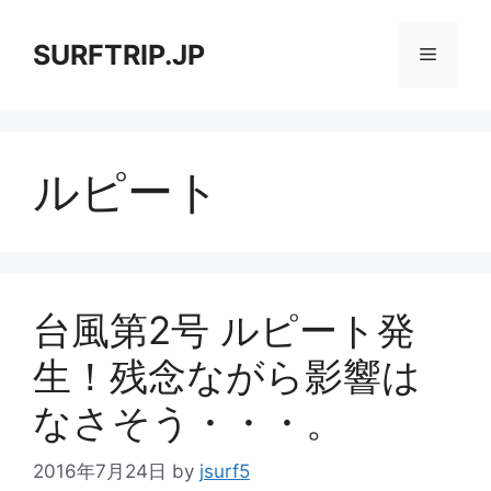
コ
ン
SURFTRIP.JP
メ
テ
ン
ニ
ツ
へ
ルピート
ス
ュ
キ
ッ
ー
プ
台風第2号 ルピート発
生！残念ながら影響は
なさそう・・・。
2016年7月24日
by
jsurf5