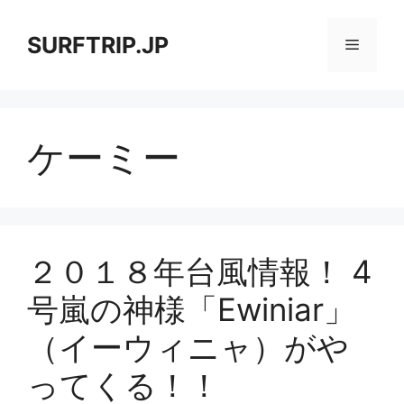
コ
ン
SURFTRIP.JP
メ
テ
ン
ニ
ツ
へ
ケーミー
ス
ュ
キ
ッ
ー
プ
２０１８年台風情報！ 4
号嵐の神様「Ewiniar」
（イーウィニャ）がや
ってくる！！